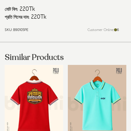
কোম্পানি
220
Tk
মোট বিল:
নামে
পলো
220
Tk
প্রতি পিসের দাম:
শার্ট
তৈরি
SKU:
B90105PE
Customer Online:
6
করুন
quantity
Similar Products