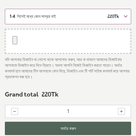
1-4
220
Tk
পিসেই মধ্যে কোন সাশ্রয় নাই
যদি আপানার ডিজাইন বা লোগো থাকে আপলোড করুন, আর না থাকলে আমাদের ডিজাইনার
আপনাকে ডিজাইন করে দিবে ফ্রিতে। অথবা আপনি নিজেই ডিজাইন করতে পারেন। অর্ডার
কনফার্ম হলে আমাদের টিম আপনাকে ফোন দিয়ে, ডিজাইন এবং টি শার্ট সাইজ কনফার্ম করে আপনার
প্রডাকশন শুরু হবে।
Grand total
220
Tk
Custom
Polo
Shirts
Print
অর্ডার করুন
|