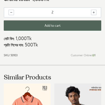
Customize
Shirt
Bangladesh
quantity
Add to cart
1,000
Tk
মোট বিল:
500
Tk
প্রতি পিসের দাম:
SKU:
50103
Customer Online:
1
Similar Products