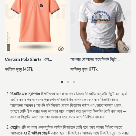
Custom Polo Shirts | কোম্পানি নামে পলো শার্ট তৈরি করুন
আপনার দোকানের নামে টিশার্ট প্রিন্ট করুন | Custom T-Shirt Printing Bangladesh
সর্বনিম্ন মূল্য
145
Tk
সর্বনিম্ন মূল্য
117
Tk
ডিজাইন এবং স্যাম্পলঃ
টিশার্টগুলো আমরা আপনার নিজের ডিজাইন অনুযায়ী প্রিন্ট করা হবে!
অর্ডার করার পর আমাদের প্রফেশনাল ডিজাইনার আপনাকে ফোন করে ডিজাইন নিয়ে
আলোচনা করবেন। আপনি যদি নিজেই কোনো ডিজাইন পাঠান এবং তাতে সমস্যা থাকে,
তাহলে সেটি ঠিক করার জন্য আপনার সাথে পরামর্শ করে চূড়ান্ত ডিজাইন তৈরি করা হবে —
এবং তা প্রিন্টের আগে স্যাম্পল দেখানো হবে, যাতে আপনি নিশ্চিত থাকেন!
পেমেন্টঃ
এটি আপনার এক্সক্লুসিভ কাস্টম ডিজাইনে তৈরি হবে, তাই অর্ডার নিশ্চিত করতে
২৫% অগ্রিম পেমেন্ট
আপনাকে
করতে হবে। ডিজাইনার আপনার সঙ্গে ডিজাইন চূড়ান্ত করার