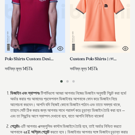
Polo Shirts Custom Design | ব্রান্ডিং নামে পলো শার্ট তৈরি করুন
Custom Polo Shirts | কোম্পানি নামে পলো শার্ট তৈরি করুন
সর্বনিম্ন মূল্য
145
Tk
সর্বনিম্ন মূল্য
145
Tk
ডিজাইন এবং স্যাম্পলঃ
টিশার্টগুলো আমরা আপনার নিজের ডিজাইন অনুযায়ী প্রিন্ট করা হবে!
অর্ডার করার পর আমাদের প্রফেশনাল ডিজাইনার আপনাকে ফোন করে ডিজাইন নিয়ে
আলোচনা করবেন। আপনি যদি নিজেই কোনো ডিজাইন পাঠান এবং তাতে সমস্যা থাকে,
তাহলে সেটি ঠিক করার জন্য আপনার সাথে পরামর্শ করে চূড়ান্ত ডিজাইন তৈরি করা হবে —
এবং তা প্রিন্টের আগে স্যাম্পল দেখানো হবে, যাতে আপনি নিশ্চিত থাকেন!
পেমেন্টঃ
এটি আপনার এক্সক্লুসিভ কাস্টম ডিজাইনে তৈরি হবে, তাই অর্ডার নিশ্চিত করতে
২৫% অগ্রিম পেমেন্ট
আপনাকে
করতে হবে। ডিজাইনার আপনার সঙ্গে ডিজাইন চূড়ান্ত করার